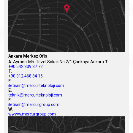
Ankara Merkez Ofis
A.
Ayrancı Mh. Tezel Sokak No.2/1 Çankaya Ankara
T.
+90 542 339 37 72
T.
+90 312 468 84 15
E.
iletisim@mercurteknoloji.com
E.
teknik@mercurteknoloji.com
E.
iletisim@mercurgroup.com
W.
wwww.mercurgroup.com