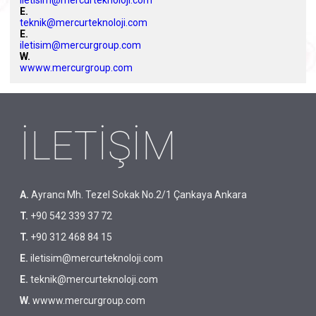
iletisim@mercurteknoloji.com
E.
teknik@mercurteknoloji.com
E.
iletisim@mercurgroup.com
W.
wwww.mercurgroup.com
İLETİŞİM
A.
Ayrancı Mh. Tezel Sokak No.2/1 Çankaya Ankara
T.
+90 542 339 37 72
T.
+90 312 468 84 15
E.
iletisim@mercurteknoloji.com
E.
teknik@mercurteknoloji.com
W.
wwww.mercurgroup.com