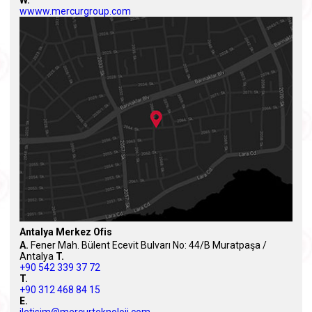
W.
wwww.mercurgroup.com
Antalya Merkez Ofis
A.
Fener Mah. Bülent Ecevit Bulvarı No: 44/B Muratpaşa /
Antalya
T.
+90 542 339 37 72
T.
+90 312 468 84 15
E.