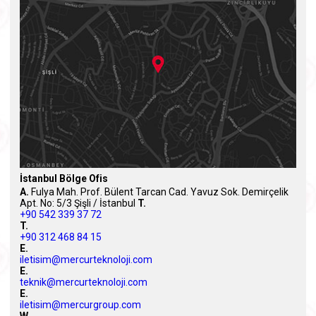
İstanbul Bölge Ofis
A.
Fulya Mah. Prof. Bülent Tarcan Cad. Yavuz Sok. Demirçelik
Apt. No: 5/3 Şişli / İstanbul
T.
+90 542 339 37 72
T.
+90 312 468 84 15
E.
iletisim@mercurteknoloji.com
E.
teknik@mercurteknoloji.com
E.
iletisim@mercurgroup.com